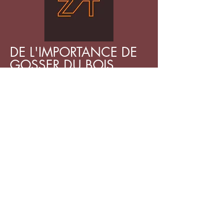
DE L'IMPORTANCE DE
GOSSER DU BOIS
sera présenté dans le
cadre des
Zones
Théâtrales
le 10 septembre 2025 à
15 h
à la Salle de répétition A
du CNA