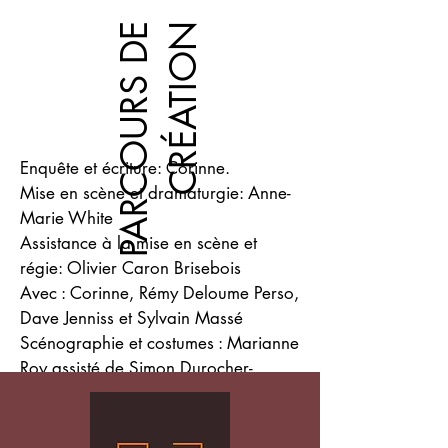
P
A
R
C
O
U
R
S
D
E
C
R
É
A
T
I
O
N
Enquête et écriture: Corinne.
Mise en scène et dramaturgie: Anne-
Marie White
Assistance à la mise en scène et
régie:
Olivier Caron Brisebois
Avec : Corinne,
Rémy Deloume Perso
,
Dave Jenniss
et Sylvain Massé
Scénographie et costumes : Marianne
Roy assisté de Simon Durocher-
Gosselin
Écriture d'une plage musicale: Daniel
Boivin