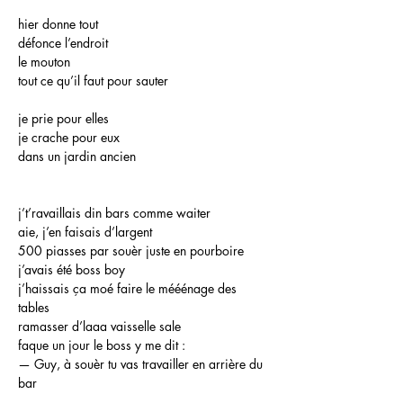
hier donne tout
défonce l’endroit
le mouton
tout ce qu’il faut pour sauter
je prie pour elles
je crache pour eux
dans un jardin ancien
j’t’ravaillais din bars comme waiter
aie, j’en faisais d’largent
500 piasses par souèr juste en pourboire
j’avais été boss boy
j’haissais ça moé faire le mééénage des
tables
ramasser d’laaa vaisselle sale
faque un jour le boss y me dit :
— Guy, à souèr tu vas travailler en arrière du
bar